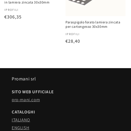
in lamiera zincata 30x30mm
Fornitore:
IPROFILI
Prezzo
€306,35
Paraspigolo forato lamiera zincata
di
per cartongesso 30x30mm
listino
Fornitore:
IPROFILI
Prezzo
€28,40
di
listino
Promani srl
SITO WEB UFFICIALE
pro-mani.com
CATALOGHI
ITALIANO
ENGLISH