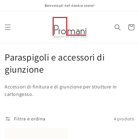
Vai
Benvenuti nel nostro store!
direttamente
ai contenuti
Carrell
C
Paraspigoli e accessori di
o
giunzione
l
Accessori di finitura e di giunzione per strutture in
l
cartongesso.
e
z
Filtra e ordina
4 prodotti
i