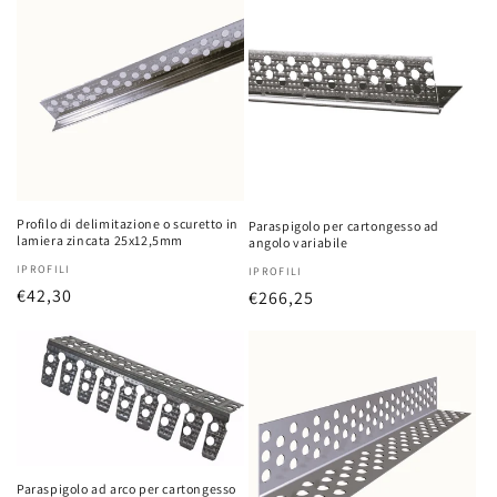
o
n
e
:
Profilo di delimitazione o scuretto in
Paraspigolo per cartongesso ad
lamiera zincata 25x12,5mm
angolo variabile
Fornitore:
IPROFILI
Fornitore:
IPROFILI
Prezzo
€42,30
Prezzo
€266,25
di
di
listino
listino
Paraspigolo ad arco per cartongesso