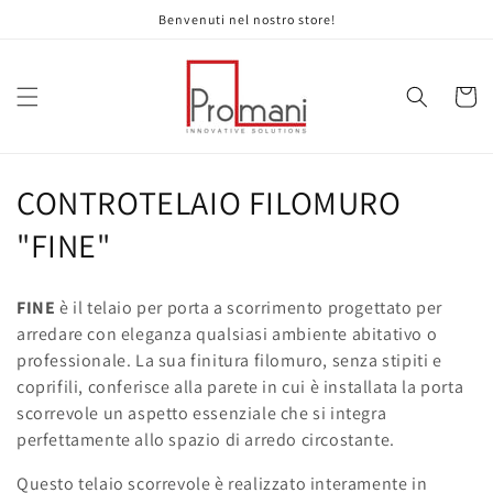
Vai
Benvenuti nel nostro store!
direttamente
ai contenuti
Carrell
C
CONTROTELAIO FILOMURO
o
"FINE"
l
FINE
è il telaio per porta a scorrimento progettato per
l
arredare con eleganza qualsiasi ambiente abitativo o
professionale. La sua finitura filomuro, senza stipiti e
e
coprifili, conferisce alla parete in cui è installata la porta
z
scorrevole un aspetto essenziale che si integra
perfettamente allo spazio di arredo circostante.
i
Questo telaio scorrevole è realizzato interamente in