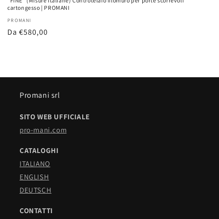
"FINE" (Misure italiane) Controtelaio filomuro per porte scorrevoli
cartongesso | PROMANI
Fornitore:
PROMANI
Prezzo
Da €580,00
di
listino
Promani srl
SITO WEB UFFICIALE
pro-mani.com
CATALOGHI
ITALIANO
ENGLISH
DEUTSCH
CONTATTI