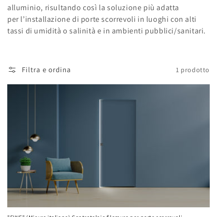
o
alluminio, risultando così la soluzione più adatta
n
per l’installazione di porte scorrevoli in luoghi con alti
tassi di umidità o salinità e in ambienti pubblici/sanitari.
e
:
Filtra e ordina
1 prodotto