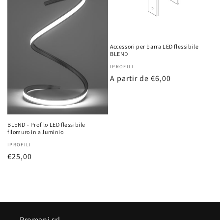
ó
n
:
Accessori per barra LED flessibile
BLEND
Proveedor:
IPROFILI
Precio
A partir de €6,00
habitual
BLEND - Profilo LED flessibile
filomuro in alluminio
Proveedor:
IPROFILI
Precio
€25,00
habitual
Promani srl