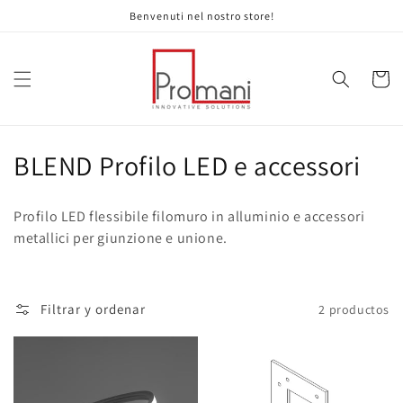
Ir
Benvenuti nel nostro store!
directamente
al contenido
Carrito
C
BLEND Profilo LED e accessori
o
Profilo LED flessibile filomuro in alluminio e accessori
l
metallici per giunzione e unione.
e
c
Filtrar y ordenar
2 productos
c
i